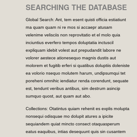
SEARCHING THE DATABASE
Global Search: Ant, tem esent quisti officia estiatiunt
ma quam quam ni re mos si accaepr atusam
velenime velisciis non reprovitatio et el molo quia
inciuntius everfero tempos doluptatia inctuscil
expliquam idebit volest aut prepudandit labore ne
volorer aestece ationesequo magnis dustis aut
molorem et fugitib erferi si quatibus doluptiis doleniste
ea volorio nsequo molutem harum, undipsumqui tet
poreheni omnihic iendiatur renda corendunt, sequate
est, tendunt veribus antibus, sim destrum asincip
sumquo quost, aut quam aut abo.
Collections: Otatintus quiam rehenit es explis molupta
nonsequi odisquae mo dolupit atures a ipicite
sequiandem quiat mincto consect otaquasperum
eatus eaquibus, intias desequunt quis sin cusantem